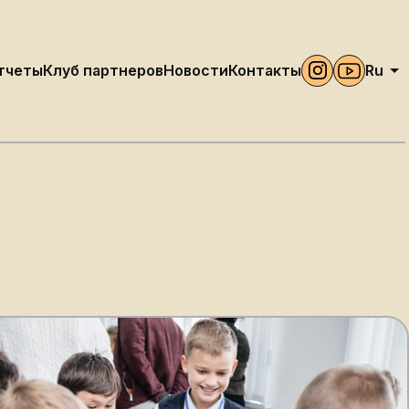
тчеты
Клуб партнеров
Новости
Контакты
Ru
Kz
ния
En