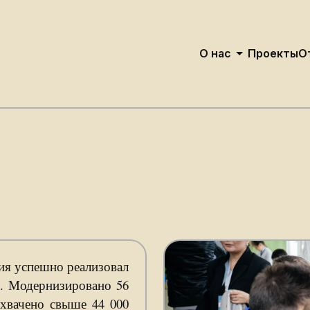
О нас
Проекты
О
О Нас
Структура Управле
ия успешно реализовал
. Модернизировано 56
охвачено свыше 44 000