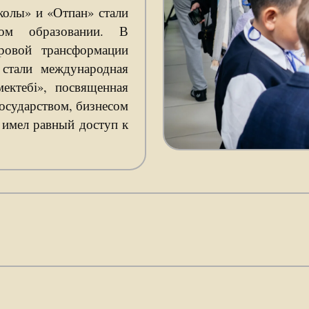
колы» и «Отпан» стали
ком образовании. В
ровой трансформации
стали международная
ектебі», посвященная
осударством, бизнесом
 имел равный доступ к