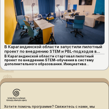
В Карагандинской области запустили пилотный
проект по внедрению STEM и PBL-подходов в
образование
В Карагандинской области стартовал пилотный
проект по внедрению STEM-обучения в систему
дополнительного образования. Инициатива
направлена на то, чтобы превратить кружки и секции
в современные центры развития детей, где
школьники смогут осваивать робототехнику,
программирование, искусственный интеллект и
даже создавать собственные медиаформаты.
Хотите помочь программе? Свяжитесь с нами, мы