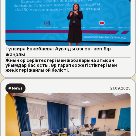
Гүлзира Еркебаева: Ауылды өзгерткен бір
жаңалық
Жиын қор серіктестері мен жобаларына қатысқан
ұйымдар бас қосты. Әр тарап өз жетістіктері мен
жеңістері жайлы ой бөлісті.
# News
21.09.2025