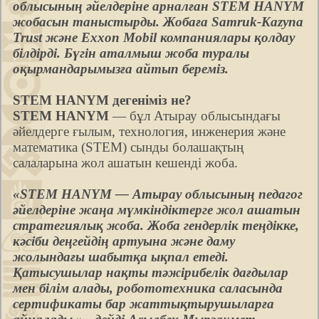
облысының әйелдеріне арналған STEM HANYM
жобасын таныстырды. Жобаға Samruk-Kazyna
Trust және Exxon Mobil компаниялары қолдау
білдірді. Бүгін аталмыш жоба туралы
оқырмандарымызға айтып береміз.
STEM HANYM дегеніміз не?
STEM HANYM
— бұл Атырау облысындағы
әйелдерге ғылым, технология, инженерия және
математика (STEM) сынды болашақтың
салаларына жол ашатын кешенді жоба.
«STEM HANYM — Атырау облысының педагог
әйелдеріне жаңа мүмкіндіктерге жол ашатын
стратегиялық жоба. Жоба гендерлік теңдікке,
кәсіби деңгейдің артуына және даму
жолындағы шабытқа ықпал етеді.
Қатысушылар нақты тәжірибелік дағдылар
мен білім алады, робототехника саласында
сертификаты бар жаттықтырушыларға