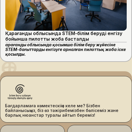
Қарағанды облысында STEM-білім беруді енгізу
бойынша пилоттық жоба басталды
Қарағанды облысында қосымша білім беру жүйесіне
STEM-бағыттарды енгізуге арналған пилоттық жоба іске
қосылды.
Бағдарламаға көмектескіңіз келе ме? Бізбен
байланысыңыз, біз өз тәжірибемізбен бөлісеміз және
барлық нюанстар туралы айтып береміз!