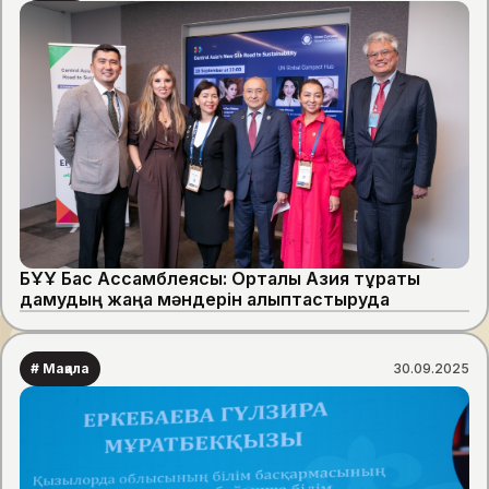
БҰҰ Бас Ассамблеясы: Орталық Азия тұрақты
дамудың жаңа мәндерін қалыптастыруда
# Мақала
30.09.2025