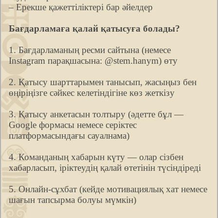
– Ерекше қажеттіліктері бар әйелдер
Бағдарламаға қалай қатысуға болады?
1. Бағдарламаның ресми сайтына (немесе
Instagram парақшасына: @stem.hanym) өту
2. Қатысу шарттарымен танысып, жасыңыз бен
өңіріңізге сәйкес келетіндігіне көз жеткізу
3. Қатысу анкетасын толтыру (әдетте бұл —
Google формасы немесе серіктес
платформасындағы сауалнама)
4. Команданың хабарын күту — олар сізбен
хабарласып, іріктеудің қалай өтетінін түсіндіреді
5. Онлайн-сұхбат (кейде мотивациялық хат немесе
шағын тапсырма болуы мүмкін)