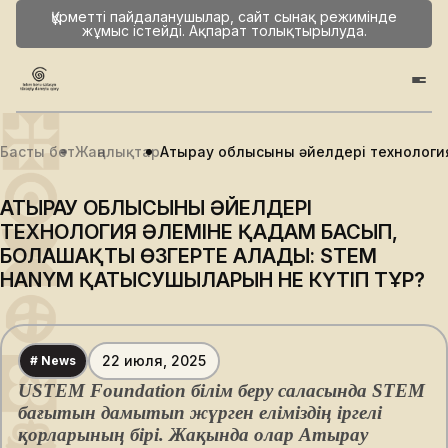
Құрметті пайдаланушылар, сайт сынақ режимінде
жұмыс істейді. Ақпарат толықтырылуда.
Басты бет
Жаңалықтар
Атырау облысының әйелдері технологи
АТЫРАУ ОБЛЫСЫНЫҢ ӘЙЕЛДЕРІ
ТЕХНОЛОГИЯ ӘЛЕМІНЕ ҚАДАМ БАСЫП,
БОЛАШАҚТЫ ӨЗГЕРТЕ АЛАДЫ: STEM
HANYM ҚАТЫСУШЫЛАРЫН НЕ КҮТІП ТҰР?
22 июля, 2025
# News
USTEM Foundation білім беру саласында STEM
бағытын дамытып жүрген еліміздің іргелі
қорларының бірі. Жақында олар Атырау