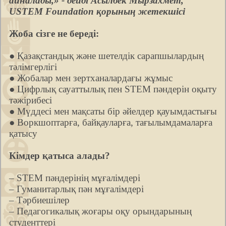
айналады,» - дейді Асылбек Мырзахмет,
USTEM Foundation қорының жетекшісі
Жоба сізге не береді:
● Қазақстандық және шетелдік сарапшылардың
тәлімгерлігі
● Жобалар мен зертханалардағы жұмыс
● Цифрлық сауаттылық пен STEM пәндерін оқыту
тәжірибесі
● Мүддесі мен мақсаты бір әйелдер қауымдастығы
● Воркшоптарға, байқауларға, тағылымдамаларға
қатысу
Кімдер қатыса алады?
– STEM пәндерінің мұғалімдері
– Гуманитарлық пән мұғалімдері
– Тәрбиешілер
– Педагогикалық жоғары оқу орындарының
студенттері