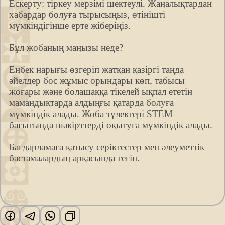
Ескерту: тіркеу мерзімі шектеулі. Жаңалықтардан
хабардар болуға тырысыңыз, өтінішті
мүмкіндігінше ерте жіберіңіз.
Бұл жобаның маңызы неде?
Еңбек нарығы өзгеріп жатқан қазіргі таңда
әйелдер бос жұмыс орындары көп, табысы
жоғары және болашаққа тікелей ықпал ететін
мамандықтарда алдыңғы қатарда болуға
мүмкіндік алады. Жоба түлектері STEM
бағытында шәкірттерді оқытуға мүмкіндік алады.
Бағдарламаға қатысу серіктестер мен әлеуметтік
бастамалардың арқасында тегін.