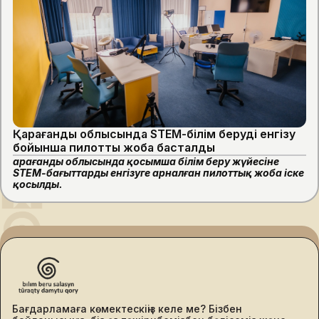
Қарағанды облысында STEM-білім беруді енгізу
бойынша пилоттық жоба басталды
Қарағанды облысында қосымша білім беру жүйесіне
STEM-бағыттарды енгізуге арналған пилоттық жоба іске
қосылды.
Бағдарламаға көмектескіңіз келе ме? Бізбен