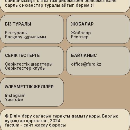
байланысыңыз, біз өз тәжірибемізбен бөлісеміз және
барлық нюанстар туралы айтып береміз!
БІЗ ТУРАЛЫ
ЖОБАЛАР
Біз туралы
Жобалар
Басқару құрылымы
Есептер
СЕРІКТЕСТЕРГЕ
БАЙЛАНЫС
Серіктестік шарттары
office@furo.kz
Серіктестер клубы
ӘЛЕУМЕТТІК ЖЕЛІЛЕР
Instagram
YouTube
© Білім беру саласын тұрақты дамыту қоры. Барлық
құқықтар қорғалған, 2024
factum - сайт жасау бюросы