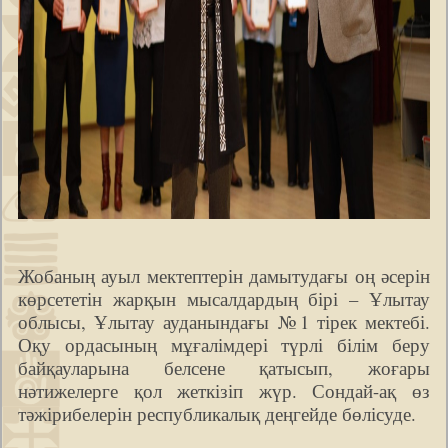
Жобаның ауыл мектептерін дамытудағы оң әсерін
көрсететін жарқын мысалдардың бірі – Ұлытау
облысы, Ұлытау ауданындағы №1 тірек мектебі.
Оқу ордасының мұғалімдері түрлі білім беру
байқауларына белсене қатысып, жоғары
нәтижелерге қол жеткізіп жүр. Сондай-ақ өз
тәжірибелерін республикалық деңгейде бөлісуде.