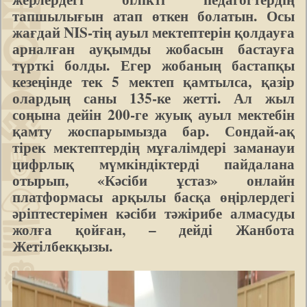
тапшылығын атап өткен болатын. Осы
жағдай NIS-тің ауыл мектептерін қолдауға
арналған ауқымды жобасын бастауға
түрткі болды. Егер жобаның бастапқы
кезеңінде тек 5 мектеп қамтылса, қазір
олардың саны 135-ке жетті. Ал жыл
соңына дейін 200-ге жуық ауыл мектебін
қамту жоспарымызда бар. Сондай-ақ
тірек мектептердің мұғалімдері заманауи
цифрлық мүмкіндіктерді пайдалана
отырып, «Кәсіби ұстаз» онлайн
платформасы арқылы басқа өңірлердегі
әріптестерімен кәсіби тәжірибе алмасуды
жолға қойған, – дейді Жанбота
Жетілбекқызы.