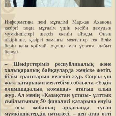
Информатика пәні мұғалімі Маржан Аханова
қазіргі таңда мұғалім үшін кәсіби дамудың
мүмкіндіктері шексіз екенін айтады. Оның
пікірінше, қазіргі заманғы мектептер тек білім
беріп қана қоймай, оқушы мен ұстазға шабыт
береді.
– Шәкірттеріміз республикалық және
халықаралық байқауларда жеңіске жетіп,
білім гранттарын иеленіп жүр. Соңғы үш
жыл қатарынан мектебіміз облыста «Үздік
олимпиадалық команда» атағын алып
жүр. Ал менің «Қазақстан ұстазы» ұлттық
сыйлығының 50 финалисі қатарына енуім
– осы жобаның арқасында туған
мүмкіндіктердің нәтижесі, – деп атап өтті