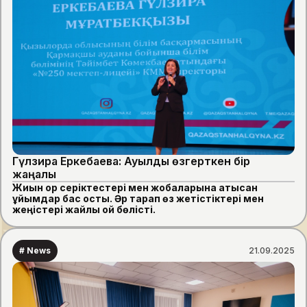
Гүлзира Еркебаева: Ауылды өзгерткен бір
жаңалық
Жиын қор серіктестері мен жобаларына қатысқан
ұйымдар бас қосты. Әр тарап өз жетістіктері мен
жеңістері жайлы ой бөлісті.
# News
21.09.2025