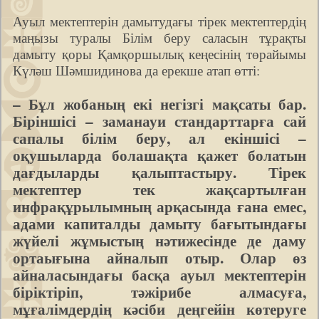
Ауыл мектептерін дамытудағы тірек мектептердің
маңызы туралы Білім беру саласын тұрақты
дамыту қоры Қамқоршылық кеңесінің төрайымы
Күләш Шәмшидинова да ерекше атап өтті:
– Бұл жобаның екі негізгі мақсаты бар.
Біріншісі – заманауи стандарттарға сай
сапалы білім беру, ал екіншісі –
оқушыларда болашақта қажет болатын
дағдыларды қалыптастыру. Тірек
мектептер тек жақсартылған
инфрақұрылымның арқасында ғана емес,
адами капиталды дамыту бағытындағы
жүйелі жұмыстың нәтижесінде де даму
ортаығына айналып отыр. Олар өз
айналасындағы басқа ауыл мектептерін
біріктіріп, тәжірибе алмасуға,
мұғалімдердің кәсіби деңгейін көтеруге