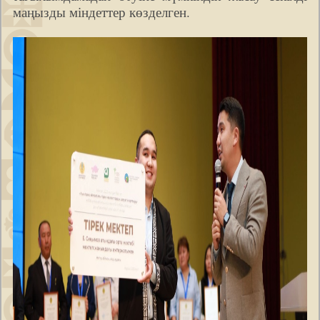
маңызды міндеттер көзделген.