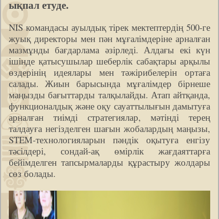
ықпал етуде.
NIS командасы ауылдық тірек мектептердің 500-ге
жуық директоры мен пән мұғалімдеріне арналған
мазмұнды бағдарлама әзірледі. Алдағы екі күн
ішінде қатысушылар шеберлік сабақтары арқылы
өздерінің идеялары мен тәжірибелерін ортаға
салады. Жиын барысында мұғалімдер бірнеше
маңызды бағыттарды талқылайды. Атап айтқанда,
функционалдық және оқу сауаттылығын дамытуға
арналған тиімді стратегиялар, мәтінді терең
талдауға негізделген шағын жобалардың маңызы,
STEM-технологияларын пәндік оқытуға енгізу
тәсілдері, сондай-ақ өмірлік жағдаяттарға
бейімделген тапсырмаларды құрастыру жолдары
сөз болады.