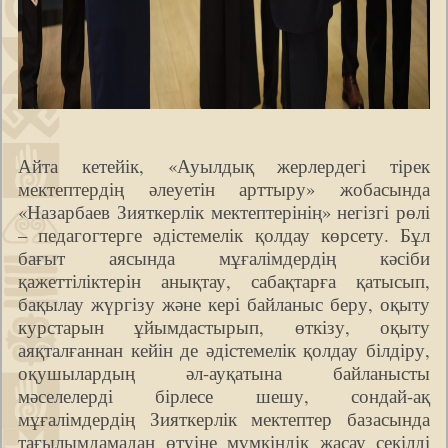
Айта кетейік, «Ауылдық жерлердегі тірек
мектептердің әлеуетін арттыру» жобасында
«Назарбаев Зияткерлік мектептерінің» негізгі рөлі
– педагогтерге әдістемелік қолдау көрсету. Бұл
бағыт аясында мұғалімдердің кәсіби
қажеттіліктерін анықтау, сабақтарға қатысып,
бақылау жүргізу және кері байланыс беру, оқыту
курстарын ұйымдастырып, өткізу, оқыту
аяқталғаннан кейін де әдістемелік қолдау білдіру,
оқушылардың әл-ауқатына байланысты
мәселелерді бірлесе шешу, сондай-ақ
мұғалімдердің Зияткерлік мектептер базасында
тағылымдамадан өтуіне мүмкіндік жасау секілді