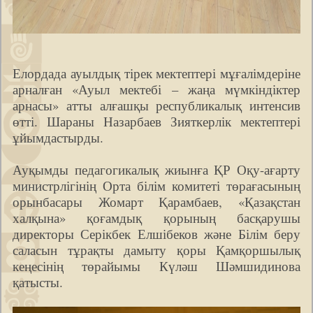
Елордада ауылдық тірек мектептері мұғалімдеріне
арналған «Ауыл мектебі – жаңа мүмкіндіктер
арнасы» атты алғашқы республикалық интенсив
өтті. Шараны Назарбаев Зияткерлік мектептері
ұйымдастырды.
Ауқымды педагогикалық жиынға ҚР Оқу-ағарту
министрлігінің Орта білім комитеті төрағасының
орынбасары Жомарт Қарамбаев, «Қазақстан
халқына» қоғамдық қорының басқарушы
директоры Серікбек Елшібеков және Білім беру
саласын тұрақты дамыту қоры Қамқоршылық
кеңесінің төрайымы Күләш Шәмшидинова
қатысты.