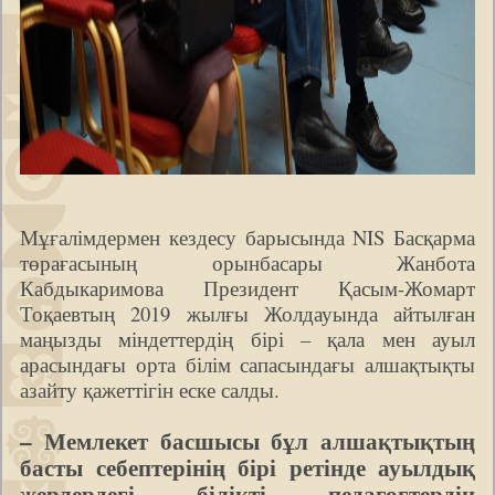
Мұғалімдермен кездесу барысында NIS Басқарма
төрағасының орынбасары Жанбота
Кабдыкаримова Президент Қасым-Жомарт
Тоқаевтың 2019 жылғы Жолдауында айтылған
маңызды міндеттердің бірі – қала мен ауыл
арасындағы орта білім сапасындағы алшақтықты
азайту қажеттігін еске салды.
– Мемлекет басшысы бұл алшақтықтың
басты себептерінің бірі ретінде ауылдық
жерлердегі білікті педагогтердің