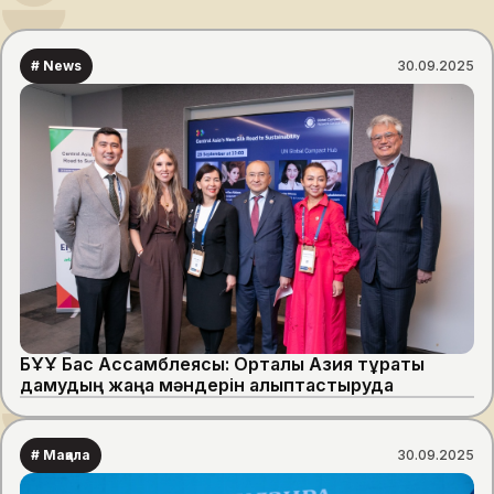
# News
30.09.2025
БҰҰ Бас Ассамблеясы: Орталық Азия тұрақты
дамудың жаңа мәндерін қалыптастыруда
# Мақала
30.09.2025