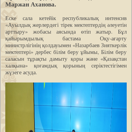
Маржан Аханова.
Еске сала кетейік республикалық интенсив
«Ауылдық жерлердегі тірек мектептердің әлеуетін
арттыру» жобасы аясында өтіп жатыр. Бұл
қайырымдылық бастама Оқу-ағарту
министрлігінің қолдауымен «Назарбаев Зияткерлік
мектептері» дербес білім беру ұйымы, Білім беру
саласын тұрақты дамыту қоры және «Қазақстан
халқына» қоғамдық қорының серіктестігімен
жүзеге асуда.