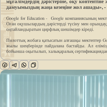
мұғалімдердің дәрістеріне, оқу контентіне ж
дамуымыздың жаңа кезеңіне жол ашады», -
Google for Education - Google компаниясының мект
Оған оқушылардың дәрістерді түсіну мен орындау
оңтайландыратын цирфлық шешімдер кіреді.
Пилоттық жобаға қатысатын алғашқы мектептер Goo
жылы шеңберінде пайдалана бастайды. Ал елімізд
бойынша оқытылып, халықаралық сертификациядан