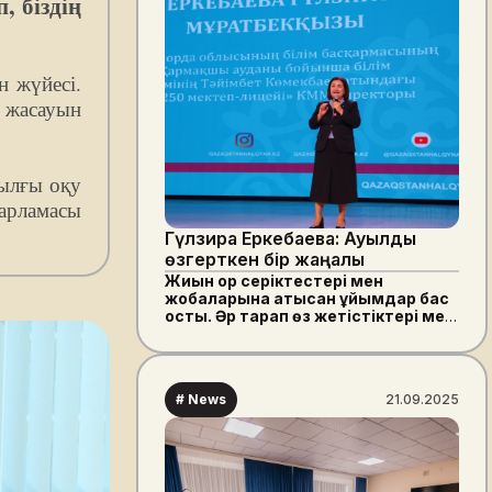
, біздің
н жүйесі.
с жасауын
иылғы оқу
дарламасы
Гүлзира Еркебаева: Ауылды
өзгерткен бір жаңалық
Жиын қор серіктестері мен
жобаларына қатысқан ұйымдар бас
қосты. Әр тарап өз жетістіктері мен
жеңістері жайлы ой бөлісті.
# News
21.09.2025