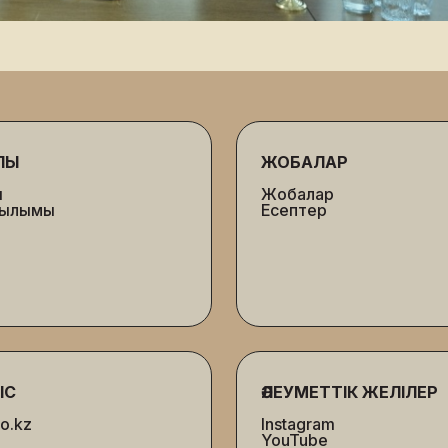
ЛЫ
ЖОБАЛАР
ы
Жобалар
ұрылымы
Есептер
ЫС
ӘЛЕУМЕТТІК ЖЕЛІЛЕР
o.kz
Instagram
YouTube