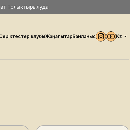
рат толықтырылуда.
Серіктестер клубы
Жаңалықтар
Байланыс
Kz
Ru
En