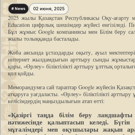
02 июня, 2025
# News
2025 жылы Қазақстан Республикасы Оқу-ағарту ми
Education цифрлық шешімдер жүйесі енгізіледі. П
Бұл жұмыс Google компаниясы мен Білім беру сал
жылы толыққанда басталады.
Жоба аясында ұстаздарды оқыту, ауыл мектептері
интернет жылдамдығын арттыру сынды жұмыстар 
қоры, «Өрлеу» біліктілікті арттыру ұлттық орта
қол қойды.
Меморандумға сай тараптар Google жүйесін Қазақс
атқаруға уағдаласты. «Өрлеу» біліктілікті артты
келісімдердің маңыздылығын атап өтті:
«Қазіргі таңда білім беру ландшафты 
нәтижесінде қалыптасып келеді. Бүгі
мұғалімдері мен оқушылары жақын арад