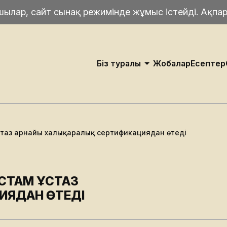
ушылар, сайт сынақ режимінде жұмыс істейді. Ақпа
Біз туралы
Жобалар
Есептер
Біз Туралы
Басқару Құрылымы
ұстаз арнайы халықаралық сертификациядан өтеді
АСТАМ ҰСТАЗ
ИЯДАН ӨТЕДІ