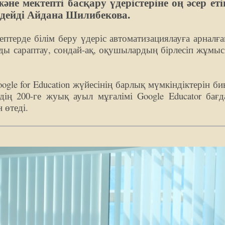
әне мектепті басқару үдерістеріне оң әсер етіп
 дейді Айдана Шилибекова.
ептерде білім беру үдеріс автоматизациялауға арналға
ды сараптау, сондай-ақ, оқушылардың бірлесіп жұмы
gle for Education жүйесінің барлық мүмкіндіктерін б
ің 200-ге жуық ауыл мұғалімі Google Educator бағ
 өтеді.