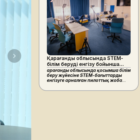
Қарағанды облысында STEM-
білім беруді енгізу бойынша
пилоттық жоба басталды
Қарағанды облысында қосымша білім
беру жүйесіне STEM-бағыттарды
енгізуге арналған пилоттық жоба
іске қосылды.