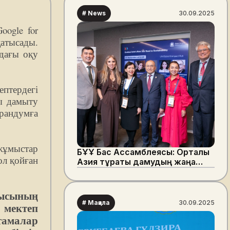
# News
30.09.2025
oogle for
қатысады.
лдағы оқу
ептердегі
ы дамыту
орандумға
 жұмыстар
БҰҰ Бас Ассамблеясы: Орталық
ол қойған
Азия тұрақты дамудың жаңа
мәндерін қалыптастыруда
мысының
# Мақала
30.09.2025
 мектеп
тамалар