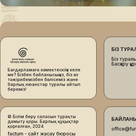
БІЗ ТУРА
Біз турал
Басқару қ
Бағдарламаға көмектескіңіз келе
ме? Бізбен байланысыңыз, біз өз
тәжірибемізбен бөлісеміз және
барлық нюанстар туралы айтып
береміз!
© Білім беру саласын тұрақты
БАЙЛАН
дамыту қоры. Барлық құқықтар
қорғалған, 2024
office@fur
factum - сайт жасау бюросы