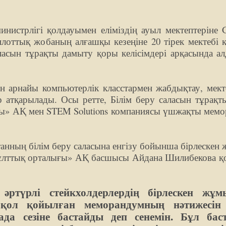
нистрлігі қолдауымен еліміздің ауыл мектептеріне G
илоттық жобаның алғашқы кезеңіне 20 тірек мектебі 
асын тұрақты дамыту қоры келісімдері арқасында а
н арнайы компьютерлік класстармен жабдықтау, мект
атқарылады. Осы ретте, Білім беру саласын тұрақт
лығы» АҚ мен STEM Solutions компаниясы үшжақты мем
танның білім беру саласына енгізу бойынша бірлескен
ру ұлттық орталығы» АҚ басшысы Айдана Шилибекова қ
әртүрлі стейкхолдерлердің бірлескен жұ
н қол қойылған меморандумның нәтижесін
а сезіне бастайды деп сенемін. Бұл бас