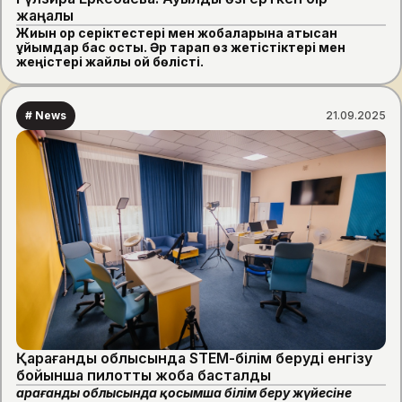
жаңалық
Жиын қор серіктестері мен жобаларына қатысқан
ұйымдар бас қосты. Әр тарап өз жетістіктері мен
жеңістері жайлы ой бөлісті.
# News
21.09.2025
Қарағанды облысында STEM-білім беруді енгізу
бойынша пилоттық жоба басталды
Қарағанды облысында қосымша білім беру жүйесіне