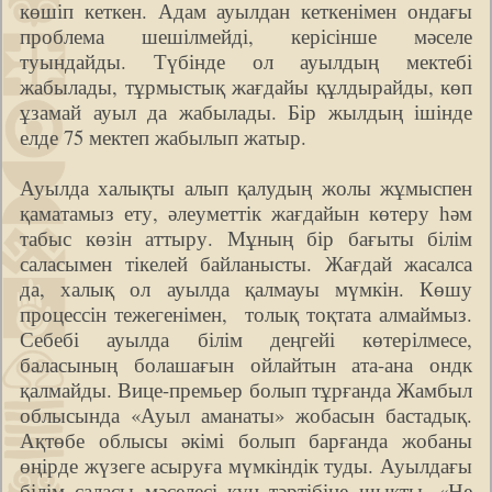
көшіп кеткен. Адам ауылдан кеткенімен ондағы
проблема шешілмейді, керісінше мәселе
туындайды. Түбінде ол ауылдың мектебі
жабылады, тұрмыстық жағдайы құлдырайды, көп
ұзамай ауыл да жабылады. Бір жылдың ішінде
елде 75 мектеп жабылып жатыр.
Ауылда халықты алып қалудың жолы жұмыспен
қаматамыз ету, әлеуметтік жағдайын көтеру һәм
табыс көзін аттыру. Мұның бір бағыты білім
саласымен тікелей байланысты. Жағдай жасалса
да, халық ол ауылда қалмауы мүмкін. Көшу
процессін тежегенімен, толық тоқтата алмаймыз.
Себебі ауылда білім деңгейі көтерілмесе,
баласының болашағын ойлайтын ата-ана ондк
қалмайды. Вице-премьер болып тұрғанда Жамбыл
облысында «Ауыл аманаты» жобасын бастадық.
Ақтөбе облысы әкімі болып барғанда жобаны
өңірде жүзеге асыруға мүмкіндік туды. Ауылдағы
білім саласы мәселесі күн тәртібіне шықты. «Не