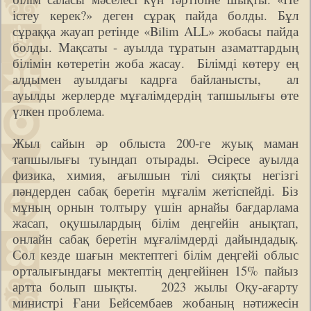
істеу керек?» деген сұрақ пайда болды. Бұл
сұраққа жауап ретінде «Bilim ALL» жобасы пайда
болды. Мақсаты - ауылда тұратын азаматтардың
білімін көтеретін жоба жасау. Білімді көтеру ең
алдымен ауылдағы кадрға байланысты, ал
ауылды жерлерде мұғалімдердің тапшылығы өте
үлкен проблема.
Жыл сайын әр облыста 200-ге жуық маман
тапшылығы туындап отырады. Әсіресе ауылда
физика, химия, ағылшын тілі сияқты негізгі
пәндерден сабақ беретін мұғалім жетіспейді. Біз
мұның орнын толтыру үшін арнайы бағдарлама
жасап, оқушылардың білім деңгейін анықтап,
онлайн сабақ беретін мұғалімдерді дайындадық.
Сол кезде шағын мектептегі білім деңгейі облыс
орталығындағы мектептің деңгейінен 15% пайыз
артта болып шықты. 2023 жылы Оқу-ағарту
министрі Ғани Бейсембаев жобаның нәтижесін