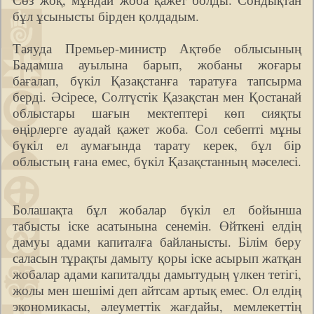
бұл ұсынысты бірден қолдадым.
Таяуда Премьер-министр Ақтөбе облысының
Бадамша ауылына барып, жобаны жоғары
бағалап, бүкіл Қазақстанға таратуға тапсырма
берді. Әсіресе, Солтүстік Қазақстан мен Қостанай
облыстары шағын мектептері көп сияқты
өңірлерге ауадай қажет жоба. Сол себепті мұны
бүкіл ел аумағында тарату керек, бұл бір
облыстың ғана емес, бүкіл Қазақстанның мәселесі.
Болашақта бұл жобалар бүкіл ел бойынша
табысты іске асатынына сенемін. Өйткені елдің
дамуы адами капиталға байланысты. Білім беру
саласын тұрақты дамыту қоры іске асырып жатқан
жобалар адами капиталды дамытудың үлкен тетігі,
жолы мен шешімі деп айтсам артық емес. Ол елдің
экономикасы, әлеуметтік жағдайы, мемлекеттің