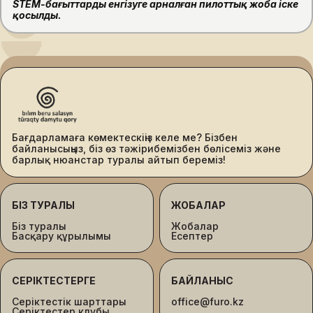
STEM-бағыттарды енгізуге арналған пилоттық жоба іске
қосылды.
Бағдарламаға көмектескіңіз келе ме? Бізбен
байланысыңыз, біз өз тәжірибемізбен бөлісеміз және
барлық нюанстар туралы айтып береміз!
БІЗ ТУРАЛЫ
ЖОБАЛАР
Біз туралы
Жобалар
Басқару құрылымы
Есептер
СЕРІКТЕСТЕРГЕ
БАЙЛАНЫС
Серіктестік шарттары
office@furo.kz
Серіктестер клубы