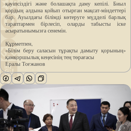
қауіпсіздігі және болашақта даму кепілі. Биыл
қордың алдына қойып отырған мақсат-міндеттері
бар. Ауылдағы білімді көтеруге мүдделі барлық
тараптармен бірлесіп, оларды табысты іске
асыратынымызға сенемін.
Құрметпен,
«Білім беру саласын тұрақты дамыту қорының»
қамқоршылық кеңесінің тең төрағасы
Ералы Тоғжанов