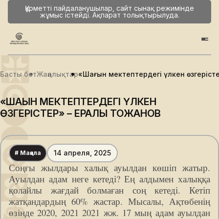
Құрметті пайдаланушылар, сайт сынақ режимінде
жұмыс істейді. Ақпарат толықтырылуда.
Басты бет
Жаңалықтар
«Шағын мектептердегі үлкен өзгеріст
«ШАҒЫН МЕКТЕПТЕРДЕГІ ҮЛКЕН
ӨЗГЕРІСТЕР» – ЕРАЛЫ ТОҒЖАНОВ
14 апреля, 2025
# Мақала
Соңғы жылдары халық ауылдан көшіп жатыр.
Ауылдан адам неге кетеді? Ең алдымен халыққа
қолайлы жағдай болмаған соң кетеді. Кетіп
жатқандардың 60% жастар. Мысалы, Ақтөбенің
өзінде 2020, 2021 2021 жж. 17 мың адам ауылдан