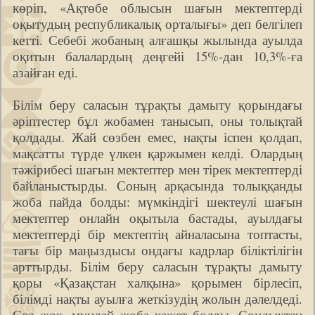
көріп, «Ақтөбе облысын шағын мектептерді
оқытудың республикалық орталығы» деп белгілеп
кетті. Себебі жобаның алғашқы жылында ауылда
оқитын балалардың деңгейі 15%-дан 10,3%-ға
азайған еді.
Білім беру саласын тұрақты дамыту қорындағы
әріптестер бұл жобамен танысып, оны толықтай
қолдады. Жай сөзбен емес, нақты іспен қолдап,
мақсатты түрде үлкен қаржымен келді. Олардың
тәжірибесі шағын мектептер мен тірек мектептерді
байланыстырды. Соның арқасында толыққанды
жоба пайда болды: мүмкіндігі шектеулі шағын
мектептер онлайн оқытыла бастады, ауылдағы
мектептерді бір мектептің айналасына топтасты,
тағы бір маңыздысы ондағы кадрлар біліктілігін
арттырды. Білім беру саласын тұрақты дамыту
қоры «Қазақстан халқына» қорымен бірлесіп,
білімді нақты ауылға жеткізудің жолын дәлелдеді.
Сөз жоқ, мұндай жоба қажет болды. Сондықтан