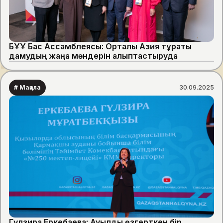
БҰҰ Бас Ассамблеясы: Орталық Азия тұрақты
дамудың жаңа мәндерін қалыптастыруда
# Мақала
30.09.2025
Гүлзира Еркебаева: Ауылды өзгерткен бір