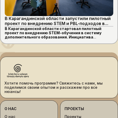
В Карагандинской области запустили пилотный
проект по внедрению STEM и PBL-подходов в
образование
В Карагандинской области стартовал пилотный
проект по внедрению STEM-обучения в систему
дополнительного образования. Инициатива
направлена на то, чтобы превратить кружки и секции
в современные центры развития детей, где
школьники смогут осваивать робототехнику,
программирование, искусственный интеллект и
даже создавать собственные медиаформаты.
Хотите помочь программе? Свяжитесь с нами, мы
поделимся своим опытом и расскажем про все
нюансы!
О НАС
ПРОЕКТЫ
О нас
Проекты