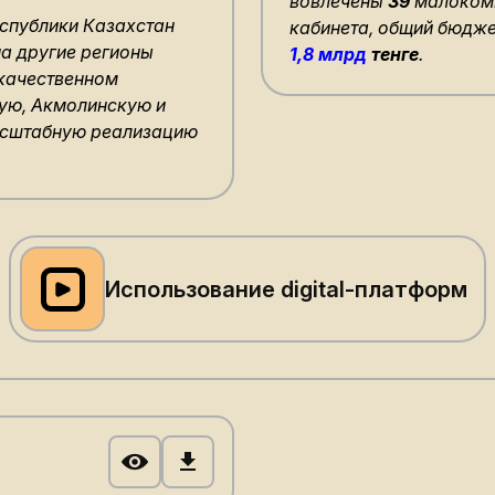
вовлечены
39
малоком
еспублики Казахстан
кабинета, общий бюдже
а другие регионы
1,8 млрд
тенге
.
 качественном
ую, Акмолинскую и
асштабную реализацию
Использование digital-платформ