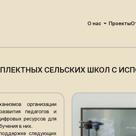
О нас
Проекты
О
О Нас
Структура Управле
ПЛЕКТНЫХ СЕЛЬСКИХ ШКОЛ С ИС
низмов организации
развития педагогов и
ифровых ресурсов для
учения в них.
 поддержке следующих