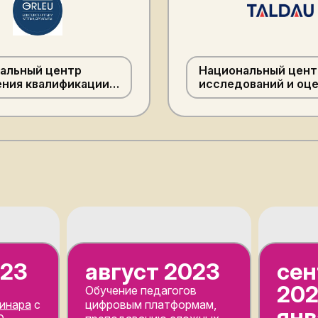
альный центр
Национальный цент
ния квалификации
исследований и оц
»
образования «Талд
имени Ахмет
Байтұрсынұлы
023
август 2023
сен
202
Обучение педагогов
инара
с
цифровым платформам,
янв