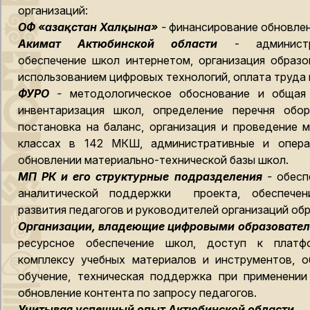
организаций:
ОФ «Қазақстан Халқына»
-
финансирование обновлен
Акимат Актюбинской области
- админист
обеспечение школ интернетом, организация образо
использованием цифровых технологий, оплата труда 
ФУРО
-
методологическое обоснование и общая 
инвентаризация школ, определение перечня обор
постановка на баланс, организация и проведение м
классах в 142 МКШ, административные и опера
обновлении материально-технической базы школ.
МП РК и его структурные подразделения
-
обесп
аналитической поддержки проекта, обеспечени
развития педагогов и руководителей организаций об
Организации, владеющие цифровыми образовате
ресурсное обеспечение школ, доступ к платфо
комплексу учебных материалов и инструментов, 
обучение, техническая поддержка при применении
обновление контента по запросу педагогов.
Учитывая успешный опыт Актюбинской области,