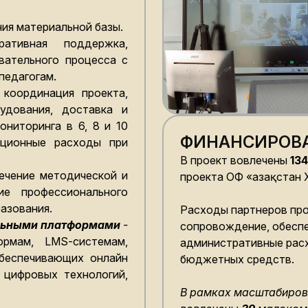
ия материальной базы.
ративная поддержка,
вательного процесса с
педагогам.
координация проекта,
удования, доставка и
ониторинга в 6, 8 и 10
ФИНАНСИРОВА
ционные расходы при
В проект вовлечены
13
ечение методической и
проекта ОФ «Қазақстан
е профессионального
разования.
Расходы партнеров про
льными платформами
-
сопровождение, обеспе
рмам, LMS-системам,
административные рас
обеспечивающих онлайн
бюджетных средств.
 цифровых технологий,
В рамках масштабиров