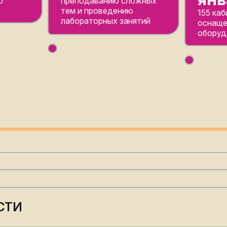
0
преподаванию сложных
тем и проведению
155 ка
лабораторных занятий
оснаще
оборуд
СТИ