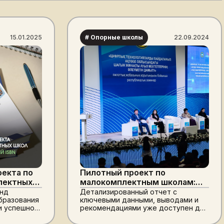
15.01.2025
# Опорные школы
22.09.2024
оекта по
Пилотный проект по
лектных
малокомплектным школам:
альный
полный отчет доступен
онд
Детализированный отчет с
бразования
ключевыми данными, выводами и
и успешно
рекомендациями уже доступен для
ект по
ознакомления
ных школ