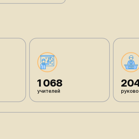
1 068
20
учителей
руково