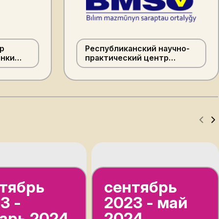
р
Республиканский научно-
енки
практический центр
ау»
экспертизы содержания
образования МП РК
тябрь
сентябрь
3 -
2023 - май
арь 2024
2024