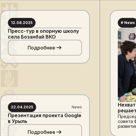
12.08.2025
# News
Пресс-тур в опорную школу
села Бозанбай ВКО
Подробнее
Нехват
22.04.2025
News
решает
Презентация проекта Google
отдалё
Председ
в Урыль
совета 
Актюби
развити
Шамшиди
Подробнее
школы А