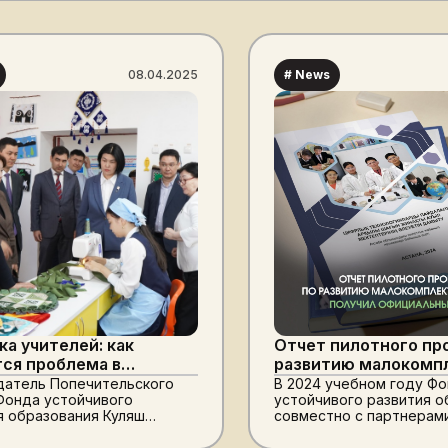
08.04.2025
# News
ка учителей: как
Отчет пилотного пр
ся проблема в
развитию малокомп
нных сёлах
школ получил офици
атель Попечительского
В 2024 учебном году Ф
Фонда устойчивого
устойчивого развития о
нской области?
ISBN
я образования Куляш
совместно с партнерам
нова посетила сельские
завершил пилотный про
ктюбинской области
развитию малокомплект