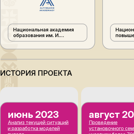
Национальная академия
Национ
образования им. И.
повыше
Алтынсарина
«Өрлеу
ИСТОРИЯ ПРОЕКТА
июнь 2023
август 2
Анализ текущей ситуаций
Проведение
и разработка моделей
установочного сем